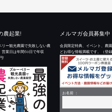
の農起業!
メルマガ会員募集中
ベリー観光農園で失敗しない農
会員限定特典、イベント、農
。営業日は年間60日で年収
どお得な情報満載です。（登
円!
お名前 ：