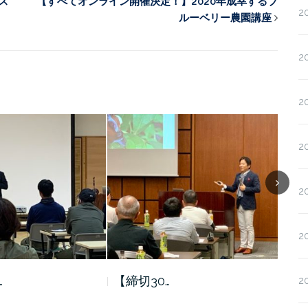
ス
【すべてオンライン開催決定！】2020年成幸するブ
2
ルーベリー農園講座
2
2
2
2
2
…
【締切30…
緊急
2