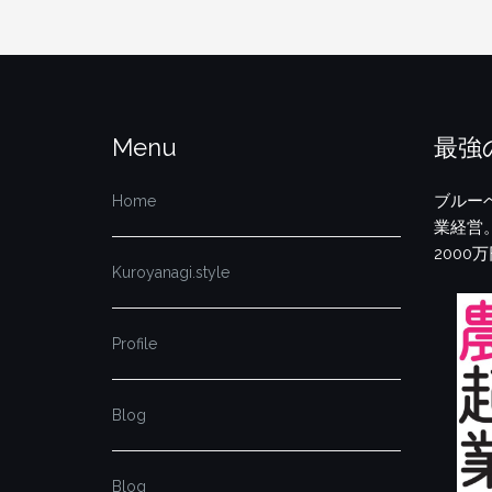
Menu
最強
ブルー
Home
業経営
2000万
Kuroyanagi.style
Profile
Blog
Blog