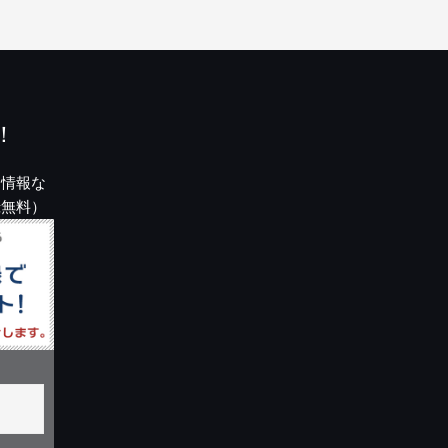
！
園情報な
録無料）