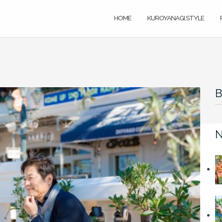
HOME
KUROYANAGI.STYLE
B
N