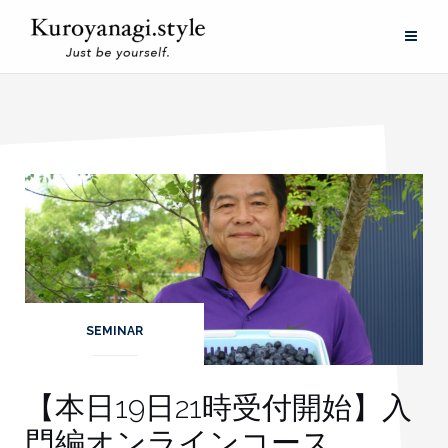
Skip
to
content
SEMINAR
【本日19日21時受付開始】入
門編オンラインコース