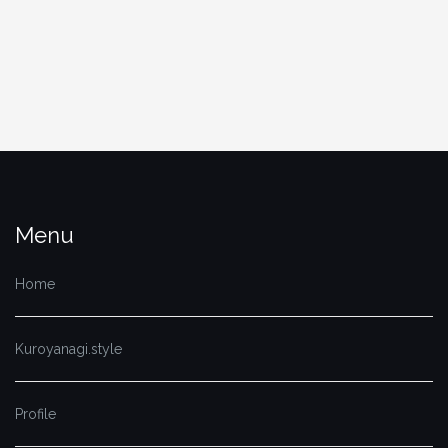
for:
Menu
Home
Kuroyanagi.style
Profile